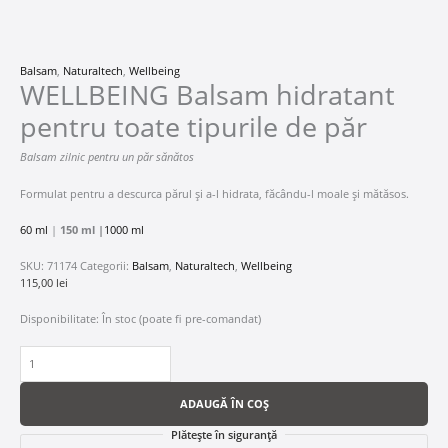
Balsam
,
Naturaltech
,
Wellbeing
WELLBEING Balsam hidratant
pentru toate tipurile de păr
Balsam zilnic pentru un păr sănătos
Formulat pentru a descurca părul și a-l hidrata, făcându-l moale și mătăsos.
60 ml
|
150 ml |
1000 ml
SKU:
71174
Categorii:
Balsam
,
Naturaltech
,
Wellbeing
115,00
lei
Disponibilitate:
În stoc (poate fi pre-comandat)
ADAUGĂ ÎN COȘ
Plătește în siguranță