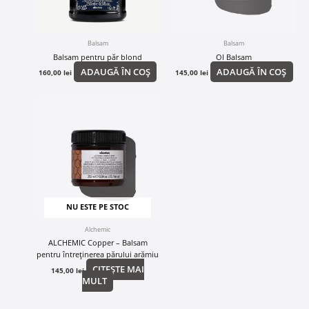
Balsam
Balsam
Balsam pentru păr blond
OI Balsam
ADAUGĂ ÎN COȘ
ADAUGĂ ÎN COȘ
160,00
lei
145,00
lei
NU ESTE PE STOC
Alchemic
ALCHEMIC Copper – Balsam
pentru întreținerea părului arămiu
CITEȘTE MAI
145,00
lei
MULT