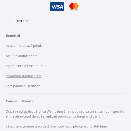
Descriere
Beneficii
Acesta hidratează părul.
Acțiune antioxidantă.
Ingrediente active naturale.
Informații suplimentare
Fără parabeni și siliconi.
Cum se utilizează
După ce ați spălat părul cu Well-being Shampoo sau cu un alt șampon specific,
eliminați excesul de apă și aplicați produsul pe lungimi și vârfuri.
Lăsați să acționeze timp de 2-3 minute, apoi pieptănați. Clătiți bine.