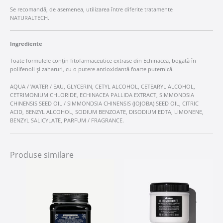
Se recomandă, de asemenea, utilizarea între diferite tratamente
NATURALTECH.
Ingrediente
Toate formulele conțin fitofarmaceutice extrase din Echinacea, bogată în
polifenoli și zaharuri, cu o putere antioxidantă foarte puternică.
AQUA / WATER / EAU, GLYCERIN, CETYL ALCOHOL, CETEARYL ALCOHOL,
CETRIMONIUM CHLORIDE, ECHINACEA PALLIDA EXTRACT, SIMMONDSIA
CHINENSIS SEED OIL / SIMMONDSIA CHINENSIS (JOJOBA) SEED OIL, CITRIC
ACID, BENZYL ALCOHOL, SODIUM BENZOATE, DISODIUM EDTA, LIMONENE,
BENZYL SALICYLATE, PARFUM / FRAGRANCE.
Produse similare