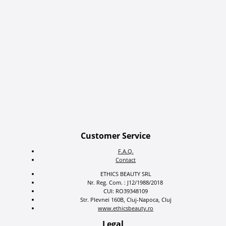
Customer Service
F.A.Q.
Contact
ETHICS BEAUTY SRL
Nr. Reg. Com. : J12/1988/2018
CUI: RO39348109
Str. Plevnei 160B, Cluj-Napoca, Cluj
www.ethicsbeauty.ro
Legal