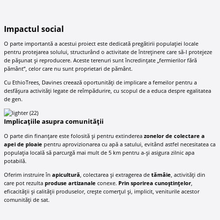
Impactul social
O parte importantă a acestui proiect este dedicată pregătirii populației locale
pentru protejarea solului, structurând o activitate de întreținere care să-l protejeze
de pășunat și reproducere. Aceste terenuri sunt încredințate „fermierilor fără
pământ”, celor care nu sunt proprietari de pământ.
Cu EthioTrees, Davines creează oportunități de implicare a femeilor pentru a
desfășura activități legate de reîmpădurire, cu scopul de a educa despre egalitatea
de gen.
Implicațiile asupra comunității
O parte din finanțare este folosită și pentru extinderea
zonelor de colectare a
apei de ploaie
pentru aprovizionarea cu apă a satului, evitând astfel necesitatea ca
populația locală să parcurgă mai mult de 5 km pentru a-și asigura zilnic apa
potabilă.
Oferim instruire în
apicultură
, colectarea și extragerea de
tămâie
, activități din
care pot rezulta
produse artizanale
conexe.
Prin sporirea cunoștințelor
,
eficacității și calității produselor, crește comerțul și, implicit, veniturile acestor
comunități de sat.