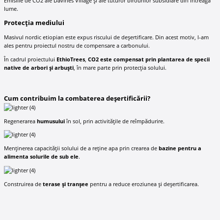
Emisiile de CO2 ale Davines Village și ale tuturor birourilor subsidiare din întreaga
lume.
Protecția mediului
Masivul nordic etiopian este expus riscului de deșertificare. Din acest motiv, l-am
ales pentru proiectul nostru de compensare a carbonului.
În cadrul proiectului
EthioTrees
,
CO2 este compensat prin plantarea de specii
native de arbori și arbuști
, în mare parte prin protecția solului.
Cum contribuim la combaterea deșertificării?
Regenerarea
humusului
în sol, prin activitățile de reîmpădurire.
Menținerea capacității solului de a reține apa prin crearea de
bazine pentru a
alimenta solurile de sub ele
.
Construirea de
terase și tranșee
pentru a reduce eroziunea și deșertificarea.