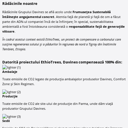
Rădăcinile noastre
Rădăcinile Grupului Davines se află acolo unde
Frumusețea Sustenabilă
întâlnește angajamentul concret
. Atentia față de planetă și față de om a făcut
parte din ADN-ul companiei încă de la înființare; în special, sustenabilitatea
ambientală a fost întotdeauna considerată o
responsabilitate față de generațiile
viitoare
.
În cadrul acestui context există EthioTrees, un proiect de compensare a carbonului care
susține regenerarea solului și a pădurilor în regiunea de nord a Tigray din înaltimile
Tembien, Etiopia.
Datorită proiectului EthioTrees, Davines compensează 100% din:
Ambalaje
Toate emisiile de CO2 legate de producția ambalajelor produselor Davines, Comfort
Zone și Skin Regimen.
Producție
Toate emisiile de CO2 ale site-ului de producție din Parma, unde dăm viață
produselor Grupului Davines.
Sedii