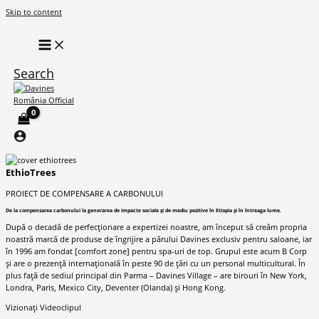
Skip to content
Search
EthioTrees
PROIECT DE COMPENSARE A CARBONULUI
De la compensarea carbonului la generarea de impacte sociale și de mediu pozitive în Etiopia și în întreaga lume.
După o decadă de perfecționare a expertizei noastre, am început să creăm propria
noastră marcă de produse de îngrijire a părului Davines exclusiv pentru saloane, iar
în 1996 am fondat [comfort zone] pentru spa-uri de top. Grupul este acum B Corp
și are o prezență internațională în peste 90 de țări cu un personal multicultural. În
plus față de sediul principal din Parma – Davines Village – are birouri în New York,
Londra, Paris, Mexico City, Deventer (Olanda) și Hong Kong.
Vizionați Videoclipul