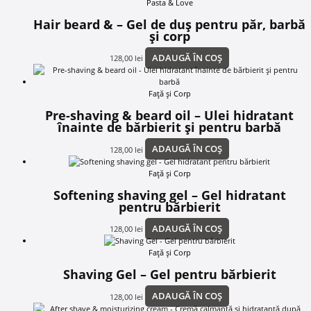
Pasta & Love
Hair beard & – Gel de duș pentru păr, barbă
și corp
ADAUGĂ ÎN COȘ
128,00
lei
Față și Corp
Pre-shaving & beard oil – Ulei hidratant
înainte de bărbierit și pentru barbă
ADAUGĂ ÎN COȘ
128,00
lei
Față și Corp
Softening shaving gel – Gel hidratant
pentru bărbierit
ADAUGĂ ÎN COȘ
128,00
lei
Față și Corp
Shaving Gel – Gel pentru bărbierit
ADAUGĂ ÎN COȘ
128,00
lei