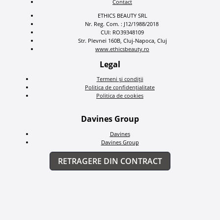
Contact
ETHICS BEAUTY SRL
Nr. Reg. Com. : J12/1988/2018
CUI: RO39348109
Str. Plevnei 160B, Cluj-Napoca, Cluj
www.ethicsbeauty.ro
Legal
Termeni și condiții
Politica de confidențialitate
Politica de cookies
Davines Group
Davines
Davines Group
RETRAGERE DIN CONTRACT