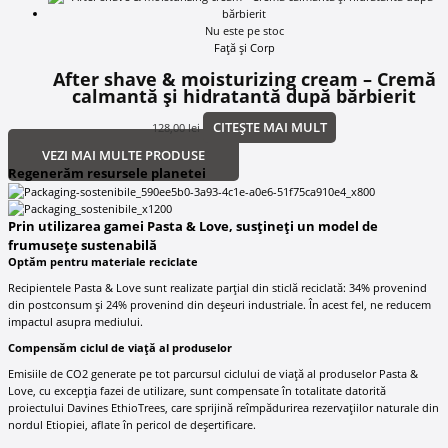
Nu este pe stoc
Față și Corp
After shave & moisturizing cream – Cremă
calmantă și hidratantă după bărbierit
CITEȘTE MAI MULT
128,00
lei
VEZI MAI MULTE PRODUSE
Regenerăm resursele planetei
Prin utilizarea gamei Pasta & Love, susțineți un model de
frumusețe sustenabilă
Optăm pentru materiale reciclate
Recipientele Pasta & Love sunt realizate parțial din sticlă reciclată: 34% provenind
din postconsum și 24% provenind din deșeuri industriale. În acest fel, ne reducem
impactul asupra mediului.
Compensăm ciclul de viață al produselor
Emisiile de CO2 generate pe tot parcursul ciclului de viață al produselor Pasta &
Love, cu excepția fazei de utilizare, sunt compensate în totalitate datorită
proiectului Davines EthioTrees, care sprijină reîmpădurirea rezervațiilor naturale din
nordul Etiopiei, aflate în pericol de deșertificare.