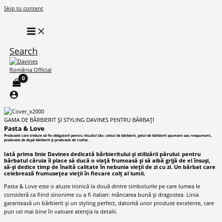
Skip to content
Search
GAMA DE BĂRBIERIT ȘI STYLING DAVINES PENTRU BĂRBAȚI
Pasta & Love
Produsele care trebuie să fie obligatorii pentru ritualul tău: uleiul de bărbierit, gelul de bărbierit spumant sau nespumant,
produsele de după bărbierit și produsele de coafat.
Iată prima linie Davines dedicată bărbieritului și stilizării părului: pentru
bărbatul căruia îi place să ducă o viață frumoasă și să aibă grijă de el însuși,
să-și dedice timp de înaltă calitate în nebunia vieții de zi cu zi. Un bărbat care
celebrează frumusețea vieții în fiecare colț al lumii.
Pasta & Love este o aluzie ironică la două dintre simbolurile pe care lumea le
consideră ca fiind sinonime cu a fi italian: mâncarea bună și dragostea. Linia
garantează un bărbierit și un styling perfect, datorită unor produse excelente, care
pun cel mai bine în valoare atenția la detalii.