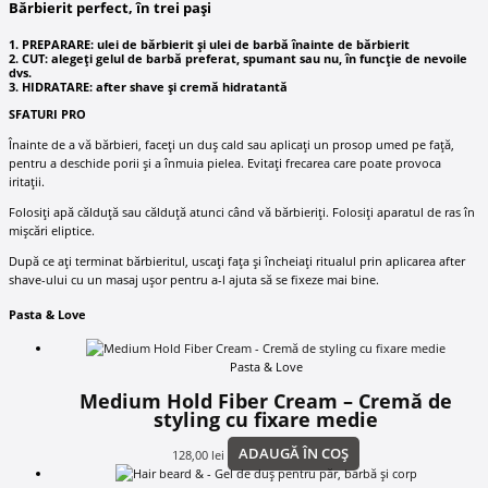
Bărbierit perfect, în trei pași
1. PREPARARE: ulei de bărbierit și ulei de barbă înainte de bărbierit
2. CUT: alegeți gelul de barbă preferat, spumant sau nu, în funcție de nevoile
dvs.
3. HIDRATARE: after shave și cremă hidratantă
SFATURI PRO
Înainte de a vă bărbieri, faceți un duș cald sau aplicați un prosop umed pe față,
pentru a deschide porii și a înmuia pielea. Evitați frecarea care poate provoca
iritații.
Folosiți apă călduță sau călduță atunci când vă bărbieriți. Folosiți aparatul de ras în
mișcări eliptice.
După ce ați terminat bărbieritul, uscați fața și încheiați ritualul prin aplicarea after
shave-ului cu un masaj ușor pentru a-l ajuta să se fixeze mai bine.
Pasta & Love
Pasta & Love
Medium Hold Fiber Cream – Cremă de
styling cu fixare medie
ADAUGĂ ÎN COȘ
128,00
lei