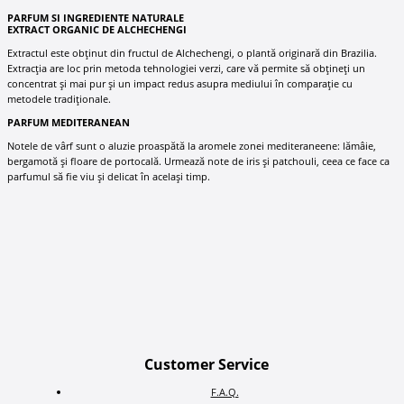
PARFUM SI INGREDIENTE NATURALE
EXTRACT ORGANIC DE ALCHECHENGI
Extractul este obținut din fructul de Alchechengi, o plantă originară din Brazilia.
Extracția are loc prin metoda tehnologiei verzi, care vă permite să obțineți un
concentrat și mai pur și un impact redus asupra mediului în comparație cu
metodele tradiționale.
PARFUM MEDITERANEAN
Notele de vârf sunt o aluzie proaspătă la aromele zonei mediteraneene: lămâie,
bergamotă și floare de portocală. Urmează note de iris și patchouli, ceea ce face ca
parfumul să fie viu și delicat în același timp.
Customer Service
F.A.Q.