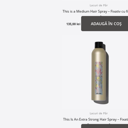
Lacuri de Păr
This is a Medium Hair Spray – Fixativ cu f
medie
ADAUGĂ ÎN COȘ
135,00
lei
Lacuri de Păr
This Is An Extra Strong Hair Spray – Fixat
fixare extremă