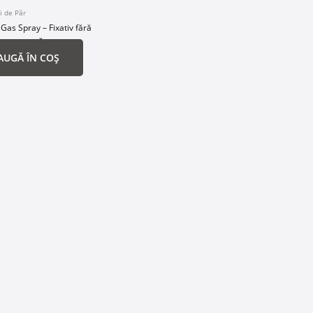
i de Păr
o Gas Spray – Fixativ fără
xare ușoară
AUGĂ ÎN COȘ