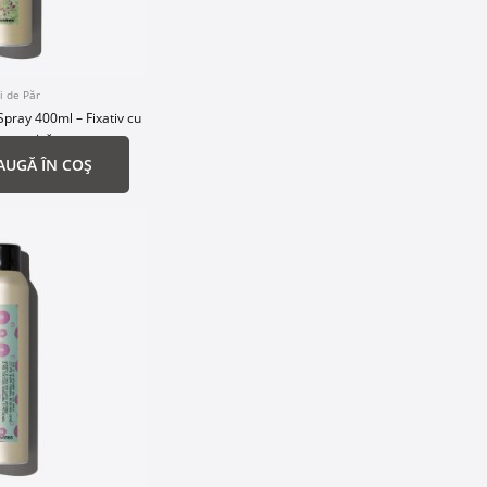
i de Păr
 Spray 400ml – Fixativ cu
puternică
AUGĂ ÎN COȘ