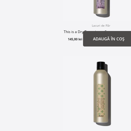
Lacuri de Păr
This is a Dry Texturizer – Spray pentru te
ADAUGĂ ÎN COȘ
145,00
lei