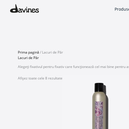
Skip
Sortat
to
după
Produs
content
popularitate
Prima pagină
/ Lacuri de Păr
Lacuri de Păr
Alegeți fixativul pentru fixativ care funcționează cel mai bine pentru as
Afișez toate cele 8 rezultate