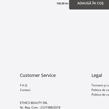
ADAUGĂ ÎN COȘ
145,00
lei
Customer Service
Legal
F.A.Q.
Termeni și co
Contact
Politica de c
Politica de c
ETHICS BEAUTY SRL
Nr. Reg. Com. : J12/1988/2018