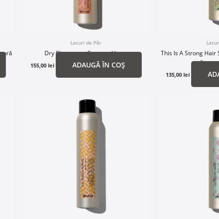
Lacuri de Păr
Lacur
xtură
Dry Shampoo – Șampon Uscat
This Is A Strong Hair
fixare 
ADAUGĂ ÎN COȘ
155,00
lei
AD
135,00
lei