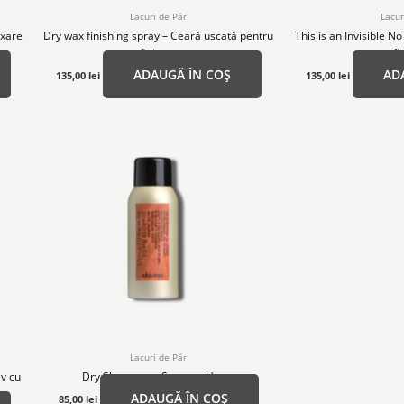
Lacuri de Păr
Lacur
ixare
Dry wax finishing spray – Ceară uscată pentru
This is an Invisible N
finisare
gaz cu fi
ADAUGĂ ÎN COȘ
AD
135,00
lei
135,00
lei
Lacuri de Păr
iv cu
Dry Shampoo – Șampon Uscat
ADAUGĂ ÎN COȘ
85,00
lei