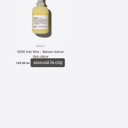
Balsam
DEDE Hair Mist – Balsam delicat
fără clătire
ADAUGĂ ÎN COȘ
145,00
lei