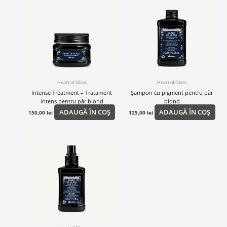
Heart of Glass
Heart of Glass
Intense Treatment – Tratament
Șampon cu pigment pentru păr
intens pentru păr blond
blond
ADAUGĂ ÎN COȘ
ADAUGĂ ÎN COȘ
150,00
lei
125,00
lei