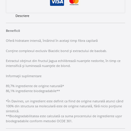
Descriere
Beneficii
Oferă hidratare intensă, întărind în același timp fibra capilară
Conține complexul exclusiv Biacidic bond și extractului de baobab.
Extractul obținut din fructul Jagua echilibrează nuanțele nedorite, în timp ce
intensifică și luminează nuanțele de blond.
Informații suplimentare
89,7% ingrediente de origine naturală*
86,1% ingrediente biodegradabile**
*În Davines, un ingredient este definit ca fiind de origine naturală atunci când
100% din structura sa moleculară este de origine naturală, fără nicio porțiune
sintetică.
**Biodegradabilitatea este calculată ca suma procentului de ingrediente ușor
biodegradabile conform metodei OCDE 301.