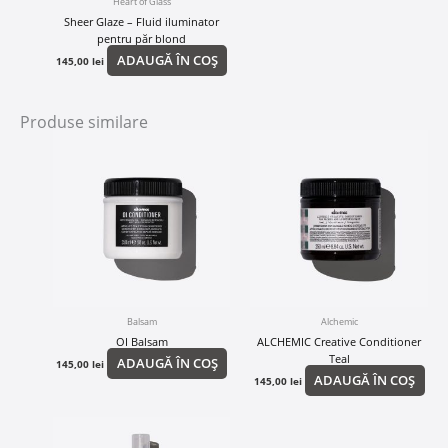
Heart of Glass
Sheer Glaze – Fluid iluminator
pentru păr blond
ADAUGĂ ÎN COȘ
145,00
lei
Produse similare
Balsam
Alchemic
OI Balsam
ALCHEMIC Creative Conditioner
Teal
ADAUGĂ ÎN COȘ
145,00
lei
ADAUGĂ ÎN COȘ
145,00
lei