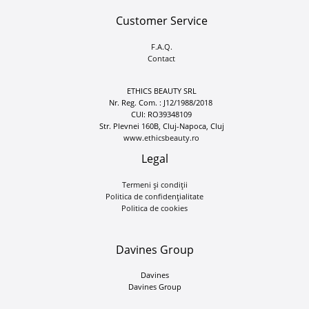
Customer Service
F.A.Q.
Contact
ETHICS BEAUTY SRL
Nr. Reg. Com. : J12/1988/2018
CUI: RO39348109
Str. Plevnei 160B, Cluj-Napoca, Cluj
www.ethicsbeauty.ro
Legal
Termeni și condiții
Politica de confidențialitate
Politica de cookies
Davines Group
Davines
Davines Group