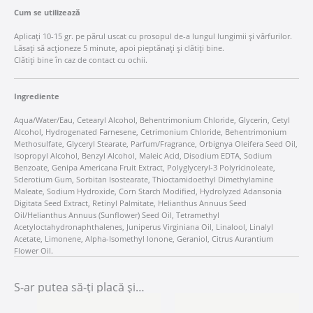
Cum se utilizează
Aplicați 10-15 gr. pe părul uscat cu prosopul de-a lungul lungimii și vârfurilor.
Lăsați să acționeze 5 minute, apoi pieptănați și clătiți bine.
Clătiți bine în caz de contact cu ochii.
Ingrediente
Aqua/Water/Eau, Cetearyl Alcohol, Behentrimonium Chloride, Glycerin, Cetyl
Alcohol, Hydrogenated Farnesene, Cetrimonium Chloride, Behentrimonium
Methosulfate, Glyceryl Stearate, Parfum/Fragrance, Orbignya Oleifera Seed Oil,
Isopropyl Alcohol, Benzyl Alcohol, Maleic Acid, Disodium EDTA, Sodium
Benzoate, Genipa Americana Fruit Extract, Polyglyceryl-3 Polyricinoleate,
Sclerotium Gum, Sorbitan Isostearate, Thioctamidoethyl Dimethylamine
Maleate, Sodium Hydroxide, Corn Starch Modified, Hydrolyzed Adansonia
Digitata Seed Extract, Retinyl Palmitate, Helianthus Annuus Seed
Oil/Helianthus Annuus (Sunflower) Seed Oil, Tetramethyl
Acetyloctahydronaphthalenes, Juniperus Virginiana Oil, Linalool, Linalyl
Acetate, Limonene, Alpha-Isomethyl Ionone, Geraniol, Citrus Aurantium
Flower Oil.
S-ar putea să-ți placă și…