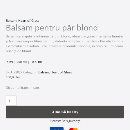
Balsam
,
Heart of Glass
Balsam pentru păr blond
Balsam care ajută la întărirea părului blond, oferă o acțiune intensă de hrănire
și fortifiere asupra fibrei părului, datorită complexului exclusiv Biacidic bond și
extractului de Baobab. Echilibrează subtonurile nedorite, în timp ce luminează
nuanțe de blond.
90ml
|
250 ml |
1000 ml
SKU:
72027
Categorii:
Balsam
,
Heart of Glass
160,00
lei
Disponibilitate:
În stoc
ADAUGĂ ÎN COȘ
Plătește în siguranță