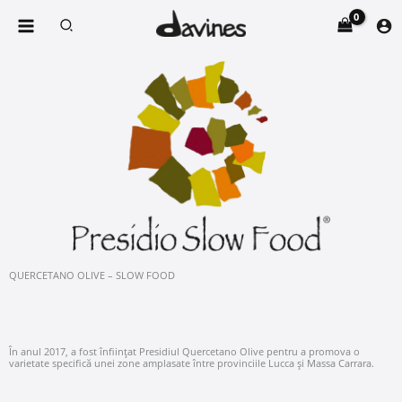
Skip
Search
to
content
QUERCETANO OLIVE – SLOW FOOD
În anul 2017, a fost înființat Presidiul Quercetano Olive pentru a promova o
varietate specifică unei zone amplasate între provinciile Lucca și Massa Carrara.