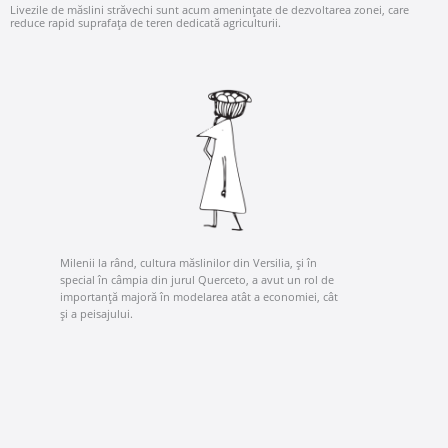
Livezile de măslini străvechi sunt acum amenințate de dezvoltarea zonei, care
reduce rapid suprafața de teren dedicată agriculturii.
Milenii la rând, cultura măslinilor din Versilia, și în
special în câmpia din jurul Querceto, a avut un rol de
importanță majoră în modelarea atât a economiei, cât
și a peisajului.