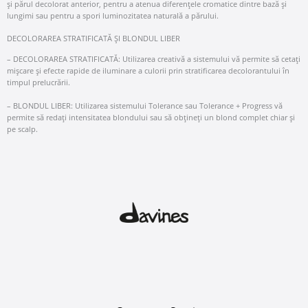
și părul decolorat anterior, pentru a atenua diferențele cromatice dintre bază și
lungimi sau pentru a spori luminozitatea naturală a părului.
DECOLORAREA STRATIFICATĂ ȘI BLONDUL LIBER
– DECOLORAREA STRATIFICATĂ: Utilizarea creativă a sistemului vă permite să cetați
mișcare și efecte rapide de iluminare a culorii prin stratificarea decolorantului în
timpul prelucrării.
– BLONDUL LIBER: Utilizarea sistemului Tolerance sau Tolerance + Progress vă
permite să redați intensitatea blondului sau să obțineți un blond complet chiar și
pe scalp.