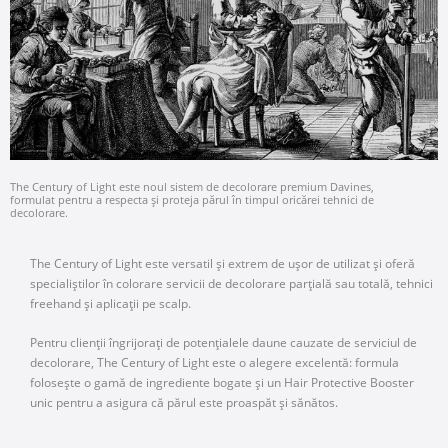
The Century of Light este noul sistem de decolorare premium Davines,
formulat pentru a respecta și proteja părul în timpul oricărei tehnici de
decolorare.
The Century of Light este versatil și extrem de ușor de utilizat și oferă
specialiștilor în colorare servicii de decolorare parțială sau totală, tehnici
freehand și aplicații pe scalp.
Pentru clienții îngrijorați de potențialele daune cauzate de serviciul de
decolorare, The Century of Light este o alegere excelentă: formula
folosește o gamă de ingrediente bogate și un Hair Protective Booster
unic pentru a asigura că părul este proaspăt și sănătos.