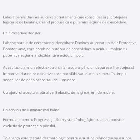
Laboratoarele Davines au cercetat tratamente care consolidează și protejează
legăturile de keratină, creând produse cu o puternică acțiune de consolidare.
Hair Protective Booster
Laboratoarele de cercetare și dezvoltare Davines au creat un Hair Protective
Booster unic, care combină puterea de consolidare a acidului maleic cu
puternica acțiune antioxidantă a acidului lipoic.
Acest lucru are un efect extraordinar asupra părului, deoarece îl protejează
împotriva daunelor oxidative care pot slăbi sau duce la rupere în timpul
serviciilor de decolorare sau de iluminare.
Cu ajutorul acestuia, părul va fi elastic, dens și extrem de moale.
Un serviciu de iluminare mai blând
Formulele pentru Progress și Liberty sunt îmbogățite cu acest booster
exclusiv de protecție a părului.
Toleranța este testată dermatologic pentru a susține blândețea sa asupra