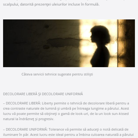
scalpului, datorită prezenței uleiurilor incluse în formulă.
Câteva servicii tehnice sugerate pentru stiliști
DECOLORARE LIBERĂ ȘI DECOLORARE UNIFORMĂ
– DECOLORARE LIBERĂ: Liberty permite o tehnică de decolorare liberă pentru a
crea contraste naturale de lumină și umbră pe întreaga lungime a părului. Acest
lucru vă poate permite să obțineți o gamă de look-uri, de la un look sun-kissed
natural la îndrăzneț și progresiv.
– DECOLORARE UNIFORMĂ: Tolerance vă permite să aduceți o notă delicată de
iluminare în păr. Acest lucru este ideal pentru a îmbina culoarea naturală a părului