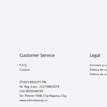
Customer Service
Legal
F.A.Q.
Termeni și co
Contact
Politica de c
Politica de c
ETHICS BEAUTY SRL
Nr. Reg. Com. : J12/1988/2018
CUI: RO39348109
Str. Plevnei 160B, Cluj-Napoca, Cluj
www.ethicsbeauty.ro