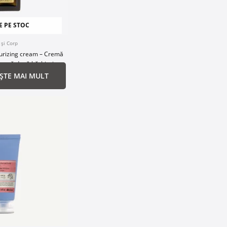
E PE STOC
 și Corp
turizing cream – Cremă
tantă după bărbierit
EȘTE MAI MULT