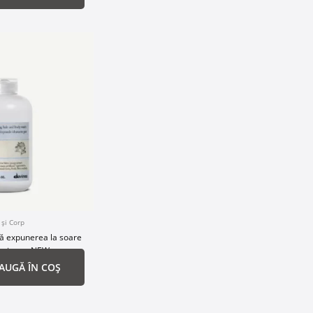
 și Corp
ă expunerea la soare
r și corp NEW
AUGĂ ÎN COȘ