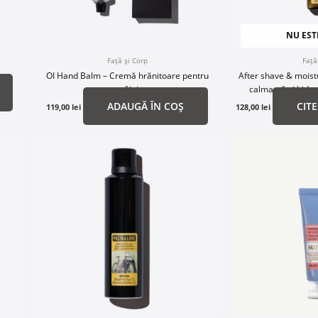
NU EST
Față și Corp
Față
OI Hand Balm – Cremă hrănitoare pentru
After shave & mois
mâini
calmantă și hidra
ADAUGĂ ÎN COȘ
CIT
119,00
lei
128,00
lei