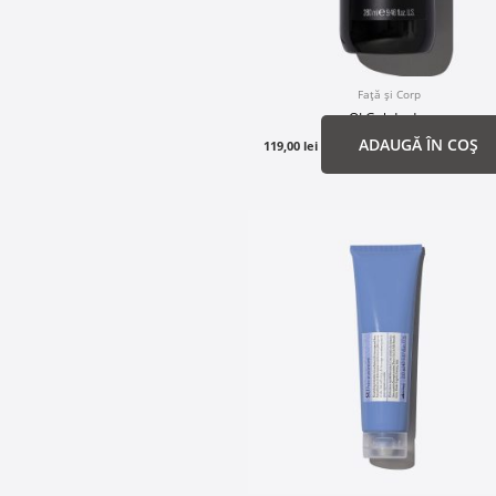
Față și Corp
OI Gel de duș
ADAUGĂ ÎN COȘ
119,00
lei