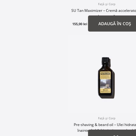
Față și Corp
SU Tan Maximizer – Cremă accelerat
bronzantă
ADAUGĂ ÎN COȘ
155,00
lei
Față și Corp
Pre-shaving & beard oil – Ulei hidrat
înainte de bărbierit și pentru barb