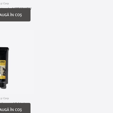
 și Corp
ție solară SPF 50 NEW
AUGĂ ÎN COȘ
 și Corp
el pentru bărbierit
AUGĂ ÎN COȘ