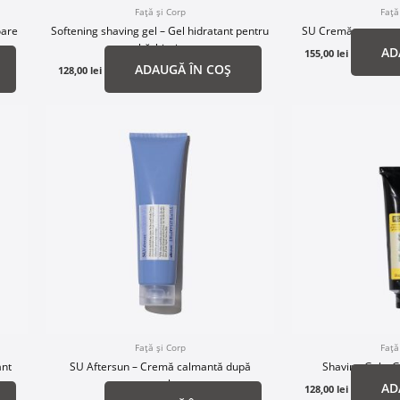
Față și Corp
Față
oare
Softening shaving gel – Gel hidratant pentru
SU Cremă cu protec
bărbierit
AD
155,00
lei
ADAUGĂ ÎN COȘ
128,00
lei
Față și Corp
Față
ant
SU Aftersun – Cremă calmantă după
Shaving Gel – G
ă
expunerea la soare
AD
128,00
lei