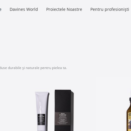
e
Davines World
Proiectele Noastre
Pentru profesioniști
duse durabile și naturale pentru pielea ta.