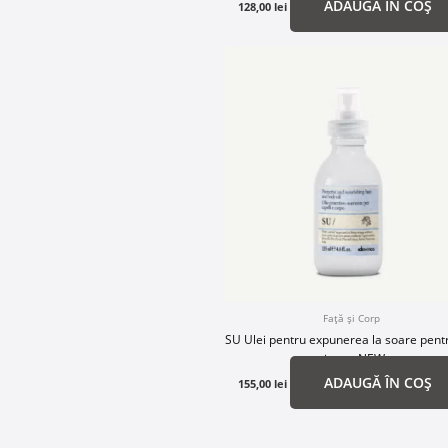
ADAUGĂ ÎN COȘ
128,00
lei
Față și Corp
SU Ulei pentru expunerea la soare pent
și corp NEW
ADAUGĂ ÎN COȘ
155,00
lei