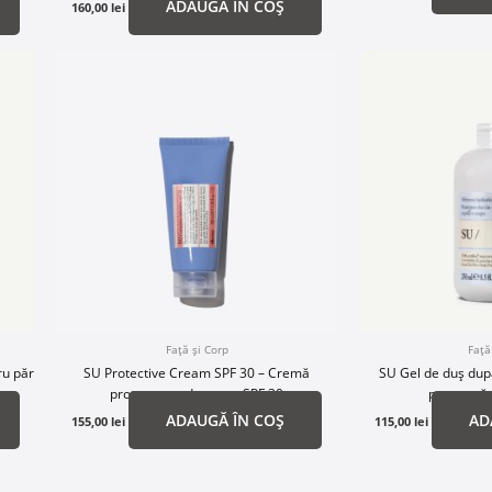
ADAUGĂ ÎN COȘ
160,00
lei
Față și Corp
Față
ru păr
SU Protective Cream SPF 30 – Cremă
SU Gel de duș dup
protectoare de soare SPF 30
pentru pă
ADAUGĂ ÎN COȘ
AD
155,00
lei
115,00
lei