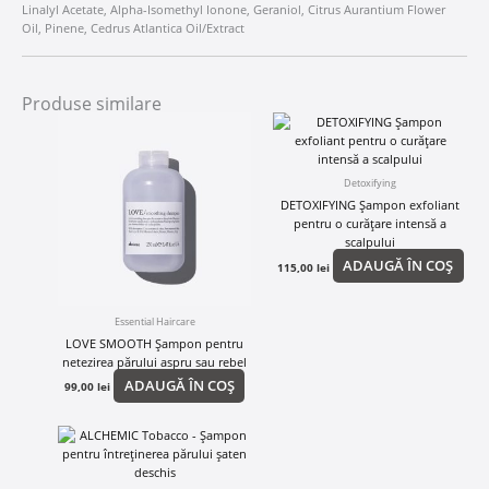
Linalyl Acetate, Alpha-Isomethyl Ionone, Geraniol, Citrus Aurantium Flower
Oil, Pinene, Cedrus Atlantica Oil/Extract
Produse similare
Detoxifying
DETOXIFYING Șampon exfoliant
pentru o curățare intensă a
scalpului
ADAUGĂ ÎN COȘ
115,00
lei
Essential Haircare
LOVE SMOOTH Șampon pentru
netezirea părului aspru sau rebel
ADAUGĂ ÎN COȘ
99,00
lei