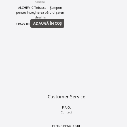
Alchemic
ALCHEMIC Tobacco – Șampon
pentru întreținerea părului șaten
deschis
ADAUGĂ ÎN COȘ
110,00
lei
Customer Service
F.A.Q.
Contact
ETHICS BEAUTY SRL