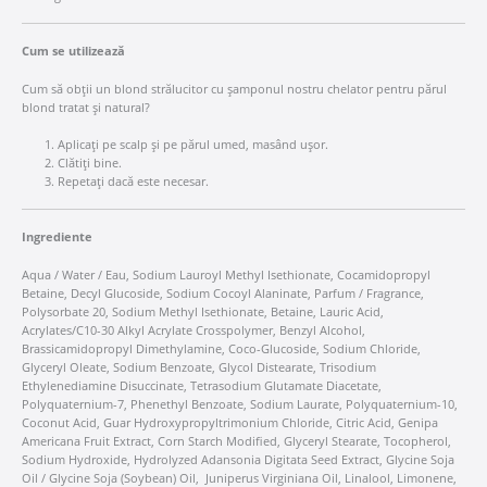
Cum se utilizează
Cum să obții un blond strălucitor cu șamponul nostru chelator pentru părul
blond tratat și natural?
Aplicați pe scalp și pe părul umed, masând ușor.
Clătiți bine.
Repetați dacă este necesar.
Ingrediente
Aqua / Water / Eau, Sodium Lauroyl Methyl Isethionate, Cocamidopropyl
Betaine, Decyl Glucoside, Sodium Cocoyl Alaninate, Parfum / Fragrance,
Polysorbate 20, Sodium Methyl Isethionate, Betaine, Lauric Acid,
Acrylates/C10-30 Alkyl Acrylate Crosspolymer, Benzyl Alcohol,
Brassicamidopropyl Dimethylamine, Coco-Glucoside, Sodium Chloride,
Glyceryl Oleate, Sodium Benzoate, Glycol Distearate, Trisodium
Ethylenediamine Disuccinate, Tetrasodium Glutamate Diacetate,
Polyquaternium-7, Phenethyl Benzoate, Sodium Laurate, Polyquaternium-10,
Coconut Acid, Guar Hydroxypropyltrimonium Chloride, Citric Acid, Genipa
Americana Fruit Extract, Corn Starch Modified, Glyceryl Stearate, Tocopherol,
Sodium Hydroxide, Hydrolyzed Adansonia Digitata Seed Extract, Glycine Soja
Oil / Glycine Soja (Soybean) Oil, Juniperus Virginiana Oil, Linalool, Limonene,