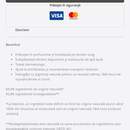
Plătește în siguranță
Descriere
Beneficii
Hrănește în profunzime și hidratează pe termen lung.
Îndepărtează eficient depunerile și reziduurile de apă dură.
Testat dermatologic.
Ajută la echilibrarea și neutralizarea nuanțelor nedorite.
Îmbogățit cu pigmenți naturali pentru un rezultat rafinat, fără riscul de
supraîncărcare a culorii.
83,4% ingrediente de origine naturală*
92,8% ingrediente biodegradabile**
*La Davines, un ingredient este definit ca fiind de origine naturală atunci când
100% din structura sa moleculară este de origine naturală, fără nicio porțiune
sintetică.
**Biodegradabilitatea este calculată ca suma procentului de ingrediente ușor
biodegradabile conform metodei OECD 301.