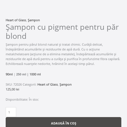
Heart of Glass
,
Șampon
Șampon cu pigment pentru păr
blond
Șampon pentru părul blond natural și tratat chimic. Curăță delicat,
îndepărtând acumulările și reziduurile de apă dură. Cu o acțiune
metalchelatoare (acțiune de a elimina metalele), îndepărtează acumulările și
reziduurile de apă dură pentru a curăța și purifica în profunzime fibra capilară.
Echilibrează nuanțele nedorite, hrănind în același timp părul.
90ml
|
250 ml |
1000 ml
SKU:
72026
Categorii:
Heart of Glass
,
Șampon
125,00
lei
Disponibilitate:
În stoc
ADAUGĂ ÎN COȘ