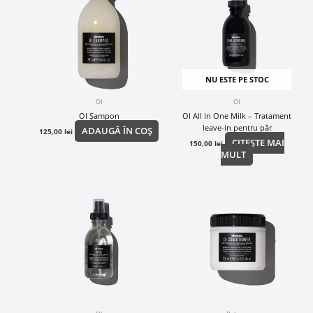
NU ESTE PE STOC
OI
OI
OI Șampon
OI All In One Milk – Tratament
leave-in pentru păr
ADAUGĂ ÎN COȘ
125,00
lei
CITEȘTE MAI
150,00
lei
MULT