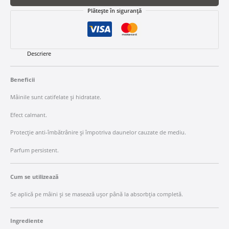
Plătește în siguranță
Descriere
Beneficii
Mâinile sunt catifelate și hidratate.
Efect calmant.
Protecție anti-îmbătrânire și împotriva daunelor cauzate de mediu.
Parfum persistent.
Cum se utilizează
Se aplică pe mâini și se masează ușor până la absorbția completă.
Ingrediente