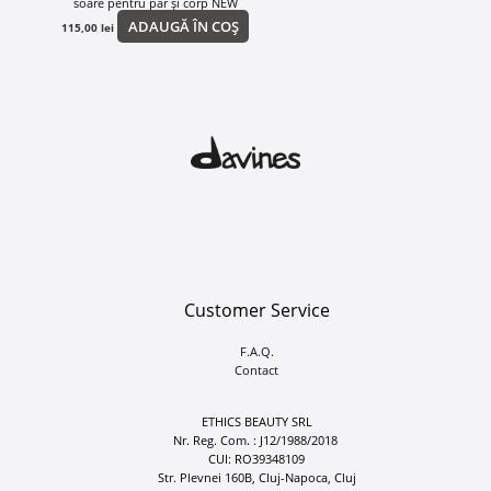
soare pentru păr și corp NEW
ADAUGĂ ÎN COȘ
115,00
lei
Customer Service
F.A.Q.
Contact
ETHICS BEAUTY SRL
Nr. Reg. Com. : J12/1988/2018
CUI: RO39348109
Str. Plevnei 160B, Cluj-Napoca, Cluj