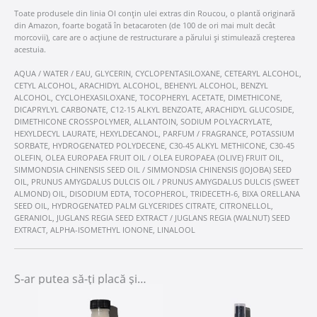
Toate produsele din linia OI conțin ulei extras din Roucou, o plantă originară
din Amazon, foarte bogată în betacaroten (de 100 de ori mai mult decât
morcovii), care are o acțiune de restructurare a părului și stimulează creșterea
acestuia.
AQUA / WATER / EAU, GLYCERIN, CYCLOPENTASILOXANE, CETEARYL ALCOHOL,
CETYL ALCOHOL, ARACHIDYL ALCOHOL, BEHENYL ALCOHOL, BENZYL
ALCOHOL, CYCLOHEXASILOXANE, TOCOPHERYL ACETATE, DIMETHICONE,
DICAPRYLYL CARBONATE, C12-15 ALKYL BENZOATE, ARACHIDYL GLUCOSIDE,
DIMETHICONE CROSSPOLYMER, ALLANTOIN, SODIUM POLYACRYLATE,
HEXYLDECYL LAURATE, HEXYLDECANOL, PARFUM / FRAGRANCE, POTASSIUM
SORBATE, HYDROGENATED POLYDECENE, C30-45 ALKYL METHICONE, C30-45
OLEFIN, OLEA EUROPAEA FRUIT OIL / OLEA EUROPAEA (OLIVE) FRUIT OIL,
SIMMONDSIA CHINENSIS SEED OIL / SIMMONDSIA CHINENSIS (JOJOBA) SEED
OIL, PRUNUS AMYGDALUS DULCIS OIL / PRUNUS AMYGDALUS DULCIS (SWEET
ALMOND) OIL, DISODIUM EDTA, TOCOPHEROL, TRIDECETH-6, BIXA ORELLANA
SEED OIL, HYDROGENATED PALM GLYCERIDES CITRATE, CITRONELLOL,
GERANIOL, JUGLANS REGIA SEED EXTRACT / JUGLANS REGIA (WALNUT) SEED
EXTRACT, ALPHA-ISOMETHYL IONONE, LINALOOL
S-ar putea să-ți placă și…