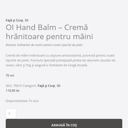
Față și Corp
,
OI
OI Hand Balm – Cremă
hrănitoare pentru mâini
Balsam hidratant de maini pentru toate tipurile de piele
Cremă de mâini hrănitoare cu acțiune antioxidantă, potrivită pentru toate
tipurile de piele. Formula specială protejează pielea de daunele cauzate de
soare, vânt și frig și asigură o hidratare de lungă durată.
75 ml
SKU:
76015
Categorii:
Față și Corp
,
OI
119,00
lei
Disponibilitate:
În stoc
ADAUGĂ ÎN COȘ