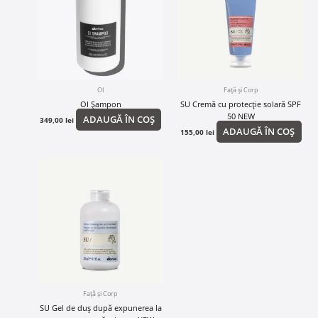
OI
Față și Corp
OI Șampon
SU Cremă cu protecție solară SPF
50 NEW
ADAUGĂ ÎN COȘ
349,00
lei
ADAUGĂ ÎN COȘ
155,00
lei
Față și Corp
SU Gel de duș după expunerea la