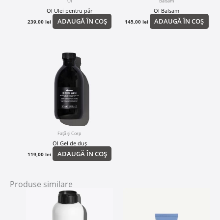
OI
Balsam
OI Ulei pentru păr
OI Balsam
ADAUGĂ ÎN COȘ
ADAUGĂ ÎN COȘ
239,00
lei
145,00
lei
Față și Corp
OI Gel de duș
ADAUGĂ ÎN COȘ
119,00
lei
Produse similare