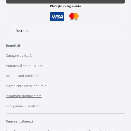
Plătește în siguranță
Descriere
Beneficii
Curățare delicată.
Hidratează scalpul și părul.
Acțiune anti-oxidantă.
Ingrediente active naturale.
Informații suplimentare
Fără parabeni și siliconi.
Cum se utilizează