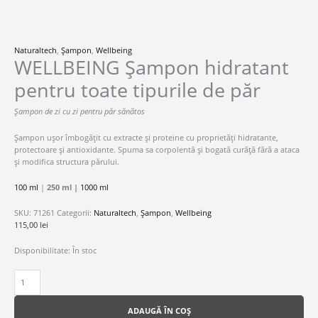
Naturaltech
,
Șampon
,
Wellbeing
WELLBEING Șampon hidratant
pentru toate tipurile de păr
Șampon de zi cu zi pentru păr sănătos
Șampon ușor îmbogățit cu extracte și proteine cu proprietăți hidratante,
protectoare și antioxidante. Spuma sa corpolentă și bogată curăță fără a ataca
și modifica structura părului.
100 ml
|
250 ml |
1000 ml
SKU:
71261
Categorii:
Naturaltech
,
Șampon
,
Wellbeing
115,00
lei
Disponibilitate:
În stoc
ADAUGĂ ÎN COȘ