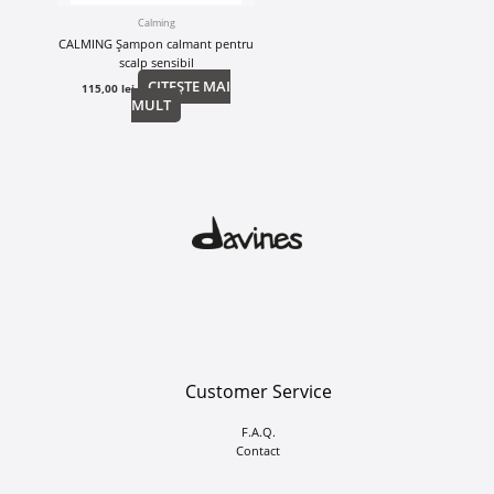
Calming
CALMING Șampon calmant pentru
scalp sensibil
CITEȘTE MAI
115,00
lei
MULT
Customer Service
F.A.Q.
Contact