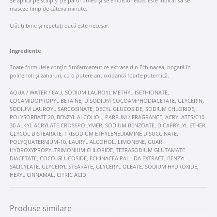
Se aplică pe scalp și pe părul umed și se emulsionează. Este indicat să se
maseze timp de câteva minute.
Clătiți bine și repetați dacă este necesar.
Ingrediente
Toate formulele conțin fitofarmaceutice extrase din Echinacea, bogată în
polifenoli și zaharuri, cu o putere antioxidantă foarte puternică.
AQUA / WATER / EAU, SODIUM LAUROYL METHYL ISETHIONATE,
COCAMIDOPROPYL BETAINE, DISODIUM COCOAMPHODIACETATE, GLYCERIN,
SODIUM LAUROYL SARCOSINATE, DECYL GLUCOSIDE, SODIUM CHLORIDE,
POLYSORBATE 20, BENZYL ALCOHOL, PARFUM / FRAGRANCE, ACRYLATES/C10-
30 ALKYL ACRYLATE CROSSPOLYMER, SODIUM BENZOATE, DICAPRYLYL ETHER,
GLYCOL DISTEARATE, TRISODIUM ETHYLENEDIAMINE DISUCCINATE,
POLYQUATERNIUM-10, LAURYL ALCOHOL, LIMONENE, GUAR
HYDROXYPROPYLTRIMONIUM CHLORIDE, TETRASODIUM GLUTAMATE
DIACETATE, COCO-GLUCOSIDE, ECHINACEA PALLIDA EXTRACT, BENZYL
SALICYLATE, GLYCERYL STEARATE, GLYCERYL OLEATE, SODIUM HYDROXIDE,
HEXYL CINNAMAL, CITRIC ACID.
Produse similare