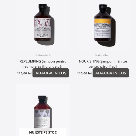
Naturaltech
Naturaltech
REPLUMPING Șampon pentru
NOURISHING Șampon hrănitor
reumplerea firului de păr
pentru părul fragil
ADAUGĂ ÎN COȘ
ADAUGĂ ÎN COȘ
115,00
lei
115,00
lei
NU ESTE PE STOC