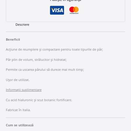
Descriere
Beneficii
Acțiune de reumplere și compactare pentru toate tipurile de păr;
Păr plin de volum, strălucitor și hidratat;
Permite ca uscarea părului să dureze mai mult timp;
Ușor de utilizat.
Informații suplimentare
Cu acid hialuronic și scut botanic fortificant.
Fabricat în Italia.
Cum se utilizează