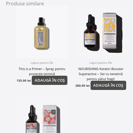
Produse similare
Loțiuni pentru Păr
Loțiuni pentru Păr
This is a Primer – Spray pentru
NOURISHING Keratin Booster
protecție termică
Superactive – Ser cu keratină
pentru părul fragil
ADAUGĂ ÎN COȘ
135,00
lei
ADAUGĂ ÎN COȘ
280,00
lei