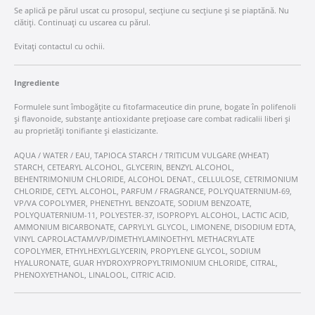
Se aplică pe părul uscat cu prosopul, secțiune cu secțiune și se piaptănă. Nu
clătiți. Continuați cu uscarea cu părul.
Evitați contactul cu ochii.
Ingrediente
Formulele sunt îmbogățite cu fitofarmaceutice din prune, bogate în polifenoli
și flavonoide, substanțe antioxidante prețioase care combat radicalii liberi și
au proprietăți tonifiante și elasticizante.
AQUA / WATER / EAU, TAPIOCA STARCH / TRITICUM VULGARE (WHEAT)
STARCH, CETEARYL ALCOHOL, GLYCERIN, BENZYL ALCOHOL,
BEHENTRIMONIUM CHLORIDE, ALCOHOL DENAT., CELLULOSE, CETRIMONIUM
CHLORIDE, CETYL ALCOHOL, PARFUM / FRAGRANCE, POLYQUATERNIUM-69,
VP/VA COPOLYMER, PHENETHYL BENZOATE, SODIUM BENZOATE,
POLYQUATERNIUM-11, POLYESTER-37, ISOPROPYL ALCOHOL, LACTIC ACID,
AMMONIUM BICARBONATE, CAPRYLYL GLYCOL, LIMONENE, DISODIUM EDTA,
VINYL CAPROLACTAM/VP/DIMETHYLAMINOETHYL METHACRYLATE
COPOLYMER, ETHYLHEXYLGLYCERIN, PROPYLENE GLYCOL, SODIUM
HYALURONATE, GUAR HYDROXYPROPYLTRIMONIUM CHLORIDE, CITRAL,
PHENOXYETHANOL, LINALOOL, CITRIC ACID.