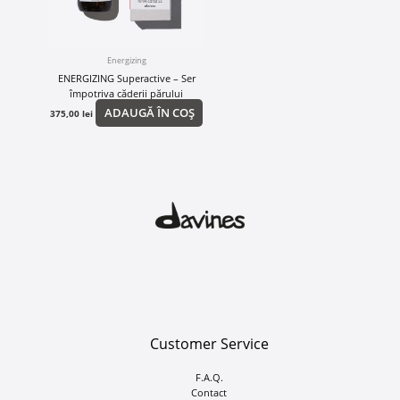
Energizing
ENERGIZING Superactive – Ser
împotriva căderii părului
ADAUGĂ ÎN COȘ
375,00
lei
Customer Service
F.A.Q.
Contact