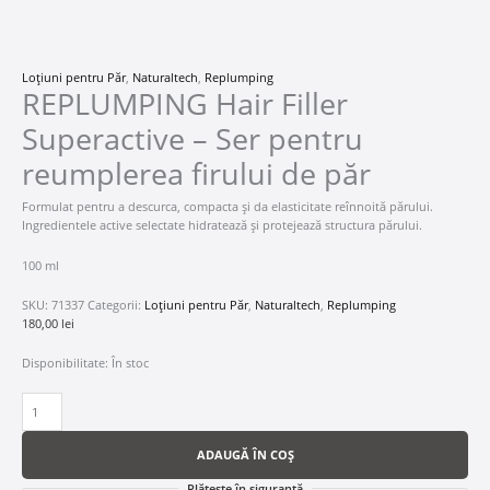
Loțiuni pentru Păr
,
Naturaltech
,
Replumping
REPLUMPING Hair Filler
Superactive – Ser pentru
reumplerea firului de păr
Formulat pentru a descurca, compacta și da elasticitate reînnoită părului.
Ingredientele active selectate hidratează și protejează structura părului.
100 ml
SKU:
71337
Categorii:
Loțiuni pentru Păr
,
Naturaltech
,
Replumping
180,00
lei
Disponibilitate:
În stoc
ADAUGĂ ÎN COȘ
Plătește în siguranță