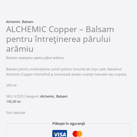
Alchemic
,
Balsam
ALCHEMIC Copper – Balsam
pentru întreținerea părului
arămiu
Balsam nuanțator pentru părul arămiu.
Balsam pentru evidențierea culorii pentru tonurile de roșu cald. Balsamul
Alchemic Copper intensifică și luminează aceste nuanțe naturale sau vopsite.
250 ml
SKU:
67225
Categorii:
Alchemic
,
Balsam
145,00
lei
Stoc epuizat
Plătește în siguranță