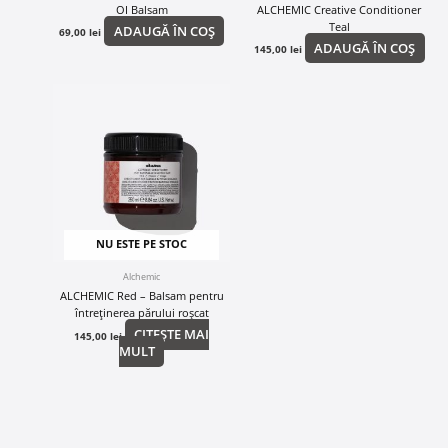
OI Balsam
ALCHEMIC Creative Conditioner
Teal
ADAUGĂ ÎN COȘ
69,00
lei
ADAUGĂ ÎN COȘ
145,00
lei
NU ESTE PE STOC
Alchemic
ALCHEMIC Red – Balsam pentru
întreținerea părului roșcat
CITEȘTE MAI
145,00
lei
MULT