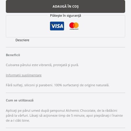
ADAUGĂ ÎN COȘ
Plătește în siguranță
Descriere
Beneficii
Culoarea părului este vibrantă, protejată și pură.
Informații suplimentare
Fără sulfați, siliconi și parabeni. 100% surfactanți de origine naturală.
Cum se utilizează
Aplicați pe părul umed după șamponul Alchemic Chocolate, de la rădăcini
până la vârfuri. Lăsați să acționeze timp de 5 minute, apoi pieptănați-l înainte
de a-l clăti bine.