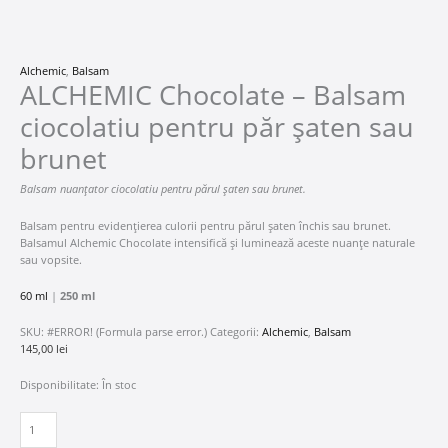
Alchemic
,
Balsam
ALCHEMIC Chocolate – Balsam
ciocolatiu pentru păr șaten sau
brunet
Balsam nuanțator ciocolatiu pentru părul șaten sau brunet.
Balsam pentru evidențierea culorii pentru părul șaten închis sau brunet.
Balsamul Alchemic Chocolate intensifică și luminează aceste nuanțe naturale
sau vopsite.
60 ml
|
250 ml
SKU:
#ERROR! (Formula parse error.)
Categorii:
Alchemic
,
Balsam
145,00
lei
Disponibilitate:
În stoc