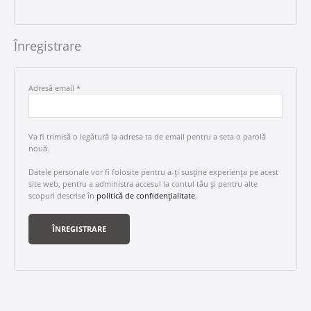
Înregistrare
Adresă email
*
Va fi trimisă o legătură la adresa ta de email pentru a seta o parolă
nouă.
Datele personale vor fi folosite pentru a-ți susține experiența pe acest
site web, pentru a administra accesul la contul tău și pentru alte
scopuri descrise în
politică de confidențialitate
.
ÎNREGISTRARE