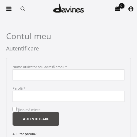
Skip
Obligatoriu
Obligatoriu
Obligatoriu
Search
to
content
Contul meu
Autentificare
Nume utilizator sau adresă email
*
Parolă
*
Ține-mă minte
AUTENTIFICARE
Ai uitat parola?