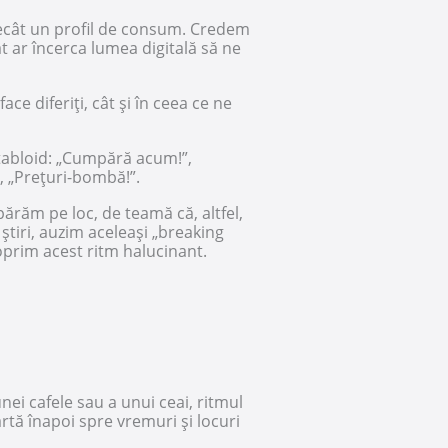
ecât un profil de consum. Credem
t ar încerca lumea digitală să ne
ce diferiți, cât și în ceea ce ne
 tabloid: „Cumpără acum!”,
!”, „Prețuri-bombă!”.
ărăm pe loc, de teamă că, altfel,
 știri, auzim aceleași „breaking
oprim acest ritm halucinant.
ei cafele sau a unui ceai, ritmul
rtă înapoi spre vremuri și locuri