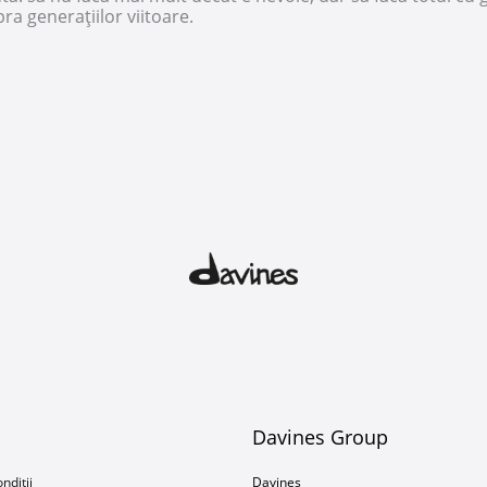
ra generațiilor viitoare.
Davines Group
ndiții
Davines