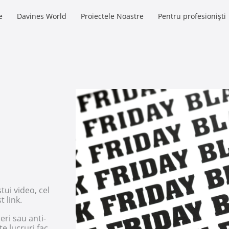
e
Davines World
Proiectele Noastre
Pentru profesioniști
tui video, cel
t link.
eri sau anti-
te lucruri fac