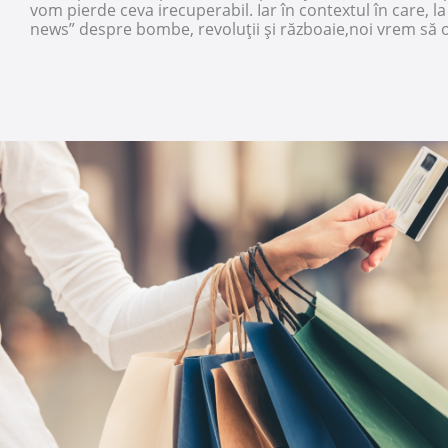
vom pierde ceva irecuperabil. Iar în contextul în care, la
news” despre bombe, revoluții și războaie,noi vrem să 