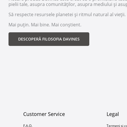
pielii tale, asupra comunităților, asupra mediului și asup
Să respecte resursele planetei și ritmul natural al vieții.
Mai puțin. Mai bine. Mai conștient.
DESCOPERĂ FILOSOFIA DAVINES
Customer Service
Legal
F.A.Q.
Termeni și co