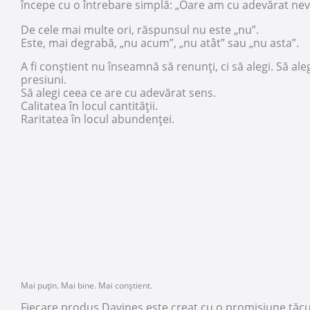
începe cu o întrebare simplă: „Oare am cu adevărat nev
De cele mai multe ori, răspunsul nu este „nu”.
Este, mai degrabă, „nu acum”, „nu atât” sau „nu asta”.
A fi conștient nu înseamnă să renunți, ci să alegi. Să aleg
presiuni.
Să alegi ceea ce are cu adevărat sens.
Calitatea în locul cantității.
Raritatea în locul abundenței.
Mai puțin. Mai bine. Mai conștient.
Fiecare produs Davines este creat cu o promisiune tăcut