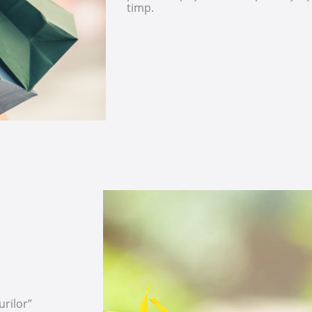
timp.
rilor”