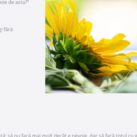
oie de asta?”
i fără
ă: să nu facă mai mult decât e nevoie, dar să facă totul cu 