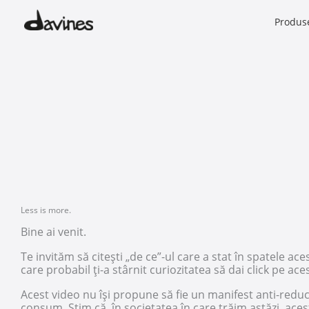
Skip
to
Produs
content
Less is more.
Bine ai venit.
Te invităm să citești „de ce”-ul care a stat în spatele aces
care probabil ți-a stârnit curiozitatea să dai click pe aces
Acest video nu își propune să fie un manifest anti-reduc
consum. Știm că, în societatea în care trăim astăzi, aces