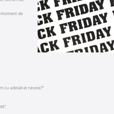
 un moment de
 am cu adevărat nevoie?”
tă”.