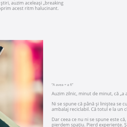
 știri, auzim aceleași „breaking
oprim acest ritm halucinant.
“A avea = a fi”
Auzim zilnic, minut de minut, că „a a
Ni se spune că până și liniștea se c
ambalaj reciclabil. Că totul e la un 
Dar ceea ce nu ni se spune este că
pierdem spațiu. Pierd experiențe. Ș