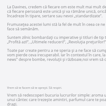
La Davines, credem că fiecare om este mult mai mult d
că fiecare persoană este unică și va rămâne unică, oricâ
încadreze în tipare, sertare sau nevoi „standardizate”.
Frumusețea acestei lumi stă la fel de mult în ceea ce ne fa
face să semănăm.
Suntem zilnic bombardați cu imperative și titluri de tip
„Profită azi!”, „Ultimele reduceri!”, „Revoluția prețurilor
Toate par create pentru a ne speria și a ne face să cump
vom pierde ceva irecuperabil. Iar în contextul în care, la
news” despre bombe, revoluții și războaie,noi vrem să 
Vrem să te facem să te oprești. Să respiri.
Vrem să redescoperi bucuria lucrurilor simple: aroma un
unui cântec care trezește amintiri, parfumul care te poa
dragi.