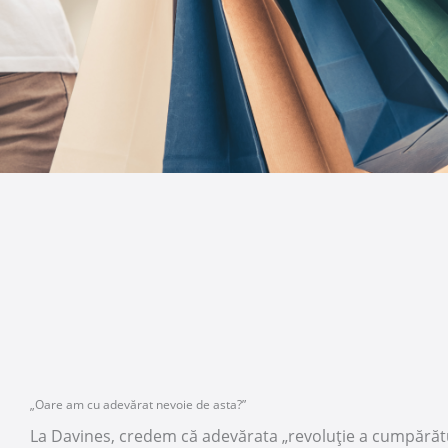
„Oare am cu adevărat nevoie de asta?”
La Davines, credem că adevărata „revoluție a cumpărătu