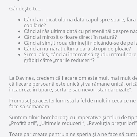
Gândește-te…
Când ai ridicat ultima dată capul spre soare, fără
copilărie?
Când ai râs ultima dată cu prietenii tăi despre nă
Când ai mirosit o floare direct în natură?
Când ai simțit roua dimineții ridicându-se de pe i
Când ai numărat ultima oară stropii de ploaie?
Și mai ales, când ai încercat să zgudui ritmul car
grăbiți către „marile reduceri”?
La Davines, credem că fiecare om este mult mai mult d
că fiecare persoană este unică și va rămâne unică, oricâ
încadreze în tipare, sertare sau nevoi „standardizate”.
Frumusețea acestei lumi stă la fel de mult în ceea ce ne fa
face să semănăm.
Suntem zilnic bombardați cu imperative și titluri de tip
„Profită azi!”, „Ultimele reduceri!”, „Revoluția prețurilor
Toate par create pentru a ne speria și a ne face să cump