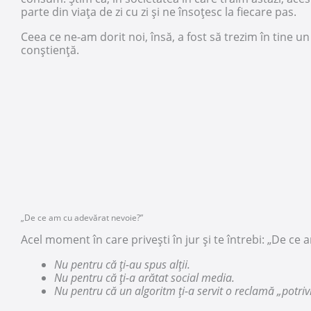
parte din viața de zi cu zi și ne însoțesc la fiecare pas.
Ceea ce ne-am dorit noi, însă, a fost să trezim în tine
conștiență.
„De ce am cu adevărat nevoie?”
Acel moment în care privești în jur și te întrebi: „De ce
Nu pentru că ți-au spus alții.
Nu pentru că ți-a arătat social media.
Nu pentru că un algoritm ți-a servit o reclamă „potrivi