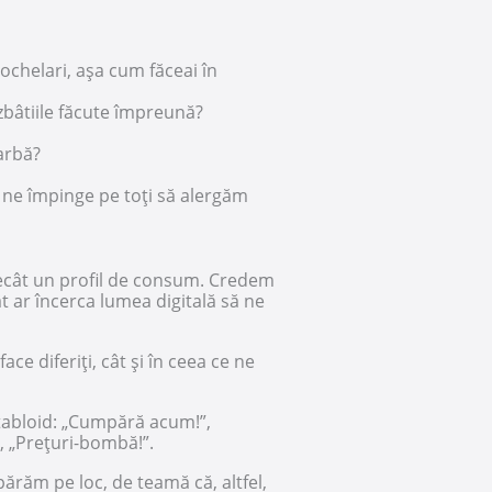
 ochelari, așa cum făceai în
zbâtiile făcute împreună?
arbă?
e ne împinge pe toți să alergăm
ecât un profil de consum. Credem
t ar încerca lumea digitală să ne
ce diferiți, cât și în ceea ce ne
 tabloid: „Cumpără acum!”,
!”, „Prețuri-bombă!”.
ărăm pe loc, de teamă că, altfel,